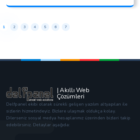
1
2
3
4
5
6
7
| Akıllı Web
Çözümleri
Delfpanel ekibi olarak sürekli gelişen yazılım altyapıları ile
sizlerin hizmetindeyiz. Bizlere ulaşmak oldukça kolay.
Dilerseniz sosyal medya hesaplarımız üzerinden bizleri takip
edebilirsiniz. Detaylar aşağıda: