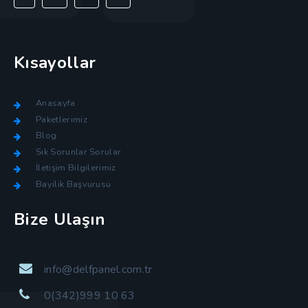
Kısayollar
Anasayfa
Paketlerimiz
Blog
Sık Sorunlar Sorular
İletişim Bilgilerimiz
Bayilik Başvurusu
Bize Ulaşın
info@delfpanel.com.tr
0(342)999 10 63