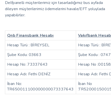
Delfpanelli müşterilerimiz için tasarladığımız bus ayfada
dileyen müşterilerimiz ödemelerini havale/EFT yoluylada
yapabilirler.
Qnb Finansbank Hesabı
Vakıfbank Hesab
Hesap Türü : BİREYSEL
Hesap Türü : BİR
Şube Kodu: 03663
Şube Kodu : 0747
Hesap No: 73337643
Hesap No :001
Hesap Adı: Fethi DENİZ
Hesap Adı: Fethi
İban No:
İban No
TR650011100000000073337643
:TR5200015001