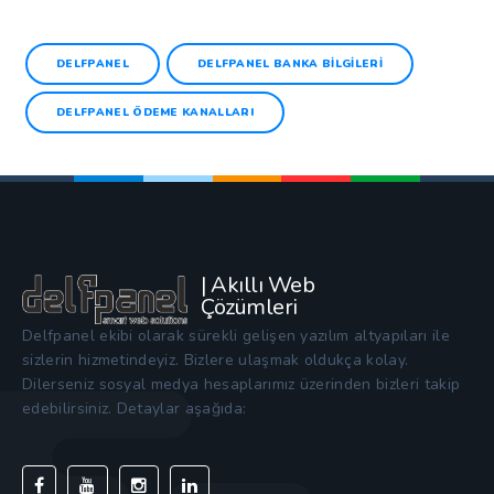
DELFPANEL
DELFPANEL BANKA BILGILERI
DELFPANEL ÖDEME KANALLARI
| Akıllı Web
Çözümleri
Delfpanel ekibi olarak sürekli gelişen yazılım altyapıları ile
sizlerin hizmetindeyiz. Bizlere ulaşmak oldukça kolay.
Dilerseniz sosyal medya hesaplarımız üzerinden bizleri takip
edebilirsiniz. Detaylar aşağıda: