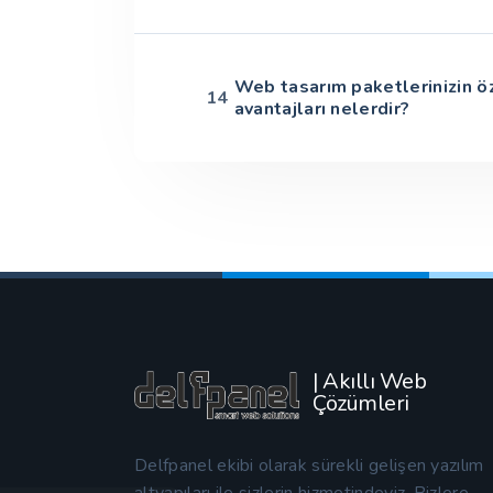
Web tasarım paketlerinizin ö
14
avantajları nelerdir?
| Akıllı Web
Çözümleri
Delfpanel ekibi olarak sürekli gelişen yazılım