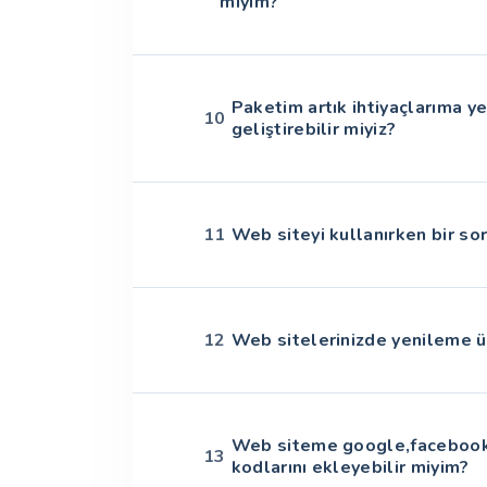
miyim?
Paketim artık ihtiyaçlarıma y
10
geliştirebilir miyiz?
11
Web siteyi kullanırken bir s
12
Web sitelerinizde yenileme üc
Web siteme google,facebook 
13
kodlarını ekleyebilir miyim?