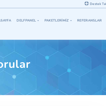
Destek Ta
SAYFA
DELFPANEL
PAKETLERIMIZ
REFERANSLAR


orular