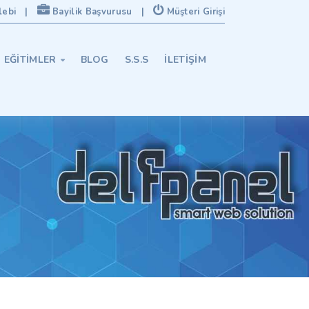
lebi
|
Bayilik Başvurusu
|
Müşteri Girişi
EĞITIMLER
BLOG
S.S.S
İLETIŞIM
