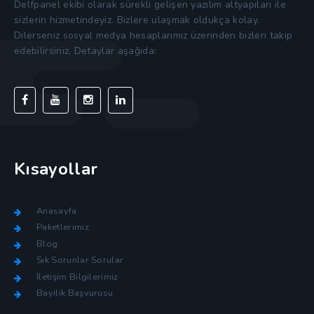
Delfpanel ekibi olarak sürekli gelişen yazılım altyapıları ile
sizlerin hizmetindeyiz. Bizlere ulaşmak oldukça kolay.
Dilerseniz sosyal medya hesaplarımız üzerinden bizleri takip
edebilirsiniz. Detaylar aşağıda:
Kısayollar
Anasayfa
Paketlerimiz
Blog
Sık Sorunlar Sorular
İletişim Bilgilerimiz
Bayilik Başvurusu