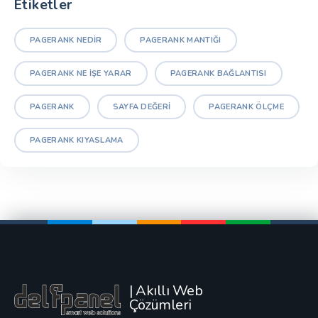
Etiketler
PAGERANK NEDIR
PAGERANK MANTIĞI
PAGERANK NE IŞE YARAR
PAGERANK BAĞLANTISI
PAGERANK
SAYFA DEĞERI
PAGERANK ÖLÇME
PAGERANK KIYASLAMA
| Akıllı Web
Çözümleri