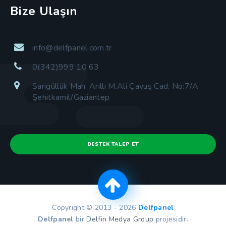
Bize Ulaşın
info@delfpanel.com.tr
0(342)999 10 63
Sarıgüllük Mah. Arıllı M.Ali Çavuş Cad. No:7/A
Şehitkamil/Gaziantep
DESTEK TALEP ET
Copyright © 2013 - 2026
Delfpanel
Delfpanel
bir
Delfin Medya Group
projesidir.