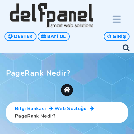
DESTEK
BAYI OL
GIRIŞ
PageRank Nedir?
Bilgi Bankası
Web Sözlüğü
PageRank Nedir?