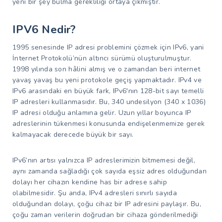
yeni bir şey bulma gerekliliği ortaya çıkmıştır.
IPV6 Nedir?
1995 senesinde IP adresi problemini çözmek için IPv6, yani
İnternet Protokolü’nün altıncı sürümü oluşturulmuştur.
1998 yılında son hâlini almış ve o zamandan beri internet
yavaş yavaş bu yeni protokole geçiş yapmaktadır. IPv4 ve
IPv6 arasındaki en büyük fark, IPv6'nın 128-bit sayı temelli
IP adresleri kullanmasıdır. Bu, 340 undesilyon (340 x 1036)
IP adresi olduğu anlamına gelir. Uzun yıllar boyunca IP
adreslerinin tükenmesi konusunda endişelenmemize gerek
kalmayacak derecede büyük bir sayı.
IPv6’nın artısı yalnızca IP adreslerimizin bitmemesi değil,
aynı zamanda sağladığı çok sayıda eşsiz adres olduğundan
dolayı her cihazın kendine has bir adrese sahip
olabilmesidir. Şu anda, IPv4 adresleri sınırlı sayıda
olduğundan dolayı, çoğu cihaz bir IP adresini paylaşır. Bu,
çoğu zaman verilerin doğrudan bir cihaza gönderilmediği