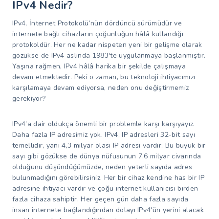
IPv4 Nedir?
IPv4, İnternet Protokolü’nün dördüncü sürümüdür ve
internete bağlı cihazların çoğunluğun hâlâ kullandığı
protokoldür. Her ne kadar nispeten yeni bir gelişme olarak
gözükse de IPv4 aslında 1983'te uygulanmaya başlanmıştır.
Yaşına rağmen, IPv4 hâlâ harika bir şekilde çalışmaya
devam etmektedir. Peki o zaman, bu teknoloji ihtiyacımızı
karşılamaya devam ediyorsa, neden onu değiştirmemiz
gerekiyor?
IPv4’a dair oldukça önemli bir problemle karşı karşıyayız.
Daha fazla IP adresimiz yok. IPv4, IP adresleri 32-bit sayı
temellidir, yani 4,3 milyar olası IP adresi vardır. Bu büyük bir
sayı gibi gözükse de dünya nüfusunun 7,6 milyar civarında
olduğunu düşündüğümüzde, neden yeterli sayıda adres
bulunmadığını görebilirsiniz. Her bir cihaz kendine has bir IP
adresine ihtiyacı vardır ve çoğu internet kullanıcısı birden
fazla cihaza sahiptir. Her geçen gün daha fazla sayıda
insan internete bağlandığından dolayı IPv4'ün yerini alacak