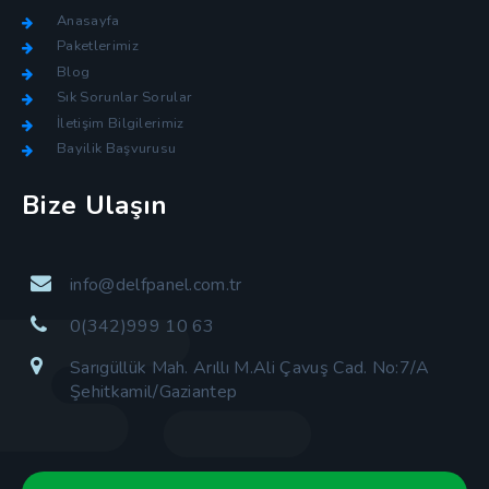
Anasayfa
Paketlerimiz
Blog
Sık Sorunlar Sorular
İletişim Bilgilerimiz
Bayilik Başvurusu
Bize Ulaşın
info@delfpanel.com.tr
0(342)999 10 63
Sarıgüllük Mah. Arıllı M.Ali Çavuş Cad. No:7/A
Şehitkamil/Gaziantep