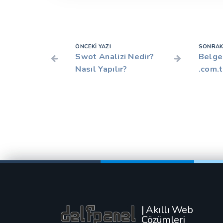
ÖNCEKI YAZI
SONRAKI
Swot Analizi Nedir?
Belges
Nasıl Yapılır?
.com.
| Akıllı Web
Çözümleri