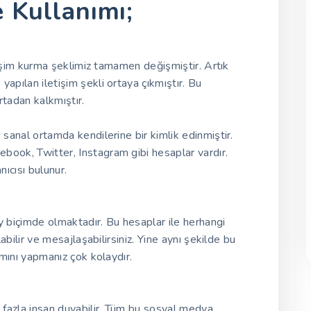
 Kullanımı;
letişim kurma şeklimiz tamamen değişmiştir. Artık
apılan iletişim şekli ortaya çıkmıştır. Bu
ortadan kalkmıştır.
 sanal ortamda kendilerine bir kimlik edinmiştir.
book, Twitter, Instagram gibi hesaplar vardır.
ıcısı bulunur.
y biçimde olmaktadır. Bu hesaplar ile herhangi
labilir ve mesajlaşabilirsiniz. Yine aynı şekilde bu
amını yapmanız çok kolaydır.
k fazla insan duyabilir. Tüm bu sosyal medya