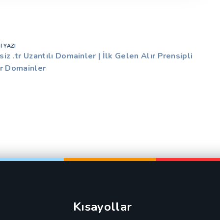
 YAZI
iz .tr Uzantılı Domainler | İlk Gelen Alır Prensipli
tr Domainler
Kısayollar