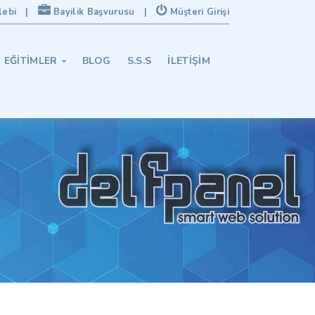
lebi
|
Bayilik Başvurusu
|
Müşteri Girişi
EĞITIMLER
BLOG
S.S.S
İLETIŞIM
