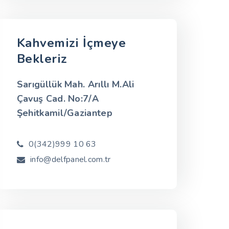
Kahvemizi İçmeye
Bekleriz
Sarıgüllük Mah. Arıllı M.Ali
Çavuş Cad. No:7/A
Şehitkamil/Gaziantep
0(342)999 10 63
info@delfpanel.com.tr