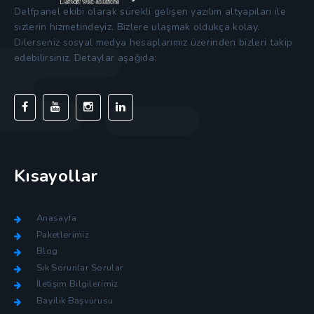
Delfpanel ekibi olarak sürekli gelişen yazılım altyapıları ile
sizlerin hizmetindeyiz. Bizlere ulaşmak oldukça kolay.
Dilerseniz sosyal medya hesaplarımız üzerinden bizleri takip
edebilirsiniz. Detaylar aşağıda:
Kısayollar
Anasayfa
Paketlerimiz
Blog
Sık Sorunlar Sorular
İletişim Bilgilerimiz
Bayilik Başvurusu