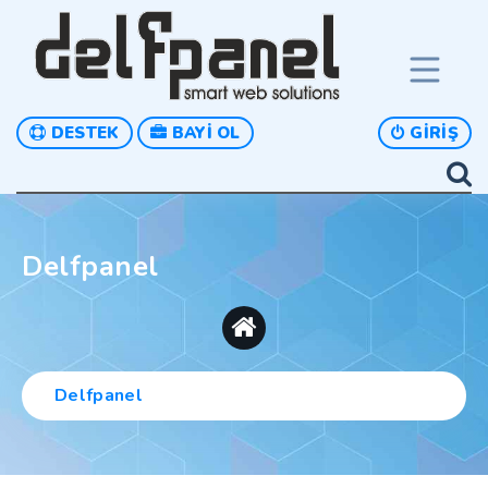
DESTEK
BAYI OL
GIRIŞ
Delfpanel
Delfpanel