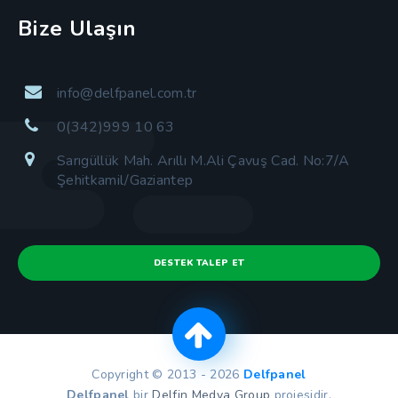
Bize Ulaşın
info@delfpanel.com.tr
0(342)999 10 63
Sarıgüllük Mah. Arıllı M.Ali Çavuş Cad. No:7/A
Şehitkamil/Gaziantep
DESTEK TALEP ET
Copyright © 2013 - 2026
Delfpanel
Delfpanel
bir
Delfin Medya Group
projesidir.