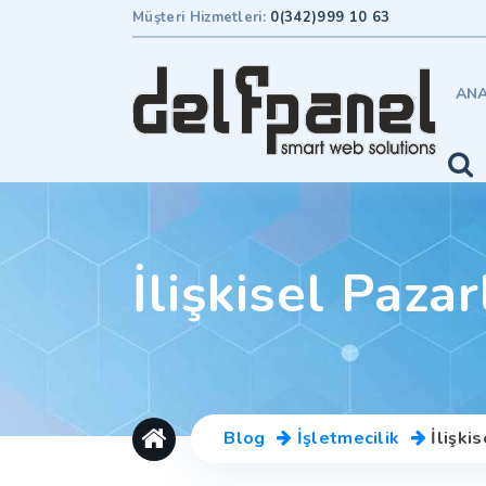
Müşteri Hizmetleri:
0(342)999 10 63
ANA
İlişkisel Paza
Blog
İşletmecilik
İlişki