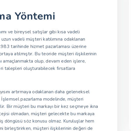
ma Yöntemi
mı ve bireysel satışlar gibi kısa vadeli
 uzun vadeli müşteri katılımına odaklanan
 1983 tarihinde hizmet pazarlaması üzerine
rtaya atılmıştır. Bu teoride müşteri ilişkilerinin
sını amaçlanmakta olup, devam eden işlere,
i talepleri oluşturabilecek fırsatlara
Lupu V3
sayısını artırmaya odaklanan daha geleneksel
r. İşlemsel pazarlama modelinde, müşteri
ilir. Bir müşteri bu markayı bir kez seçmeye ikna
ratejisi olmadan, müşteri gelecekte bu markaya
veriş döngüsü söz konusu olmaz. Kuruluşlar hem
 birleştirirken, müşteri ilişkilerinin değeri de