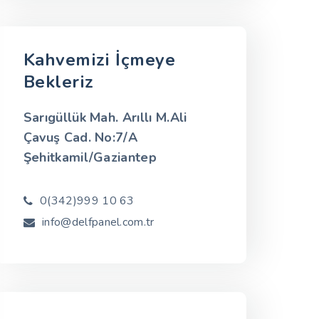
Kahvemizi İçmeye
Bekleriz
Sarıgüllük Mah. Arıllı M.Ali
Çavuş Cad. No:7/A
Şehitkamil/Gaziantep
0(342)999 10 63
info@delfpanel.com.tr