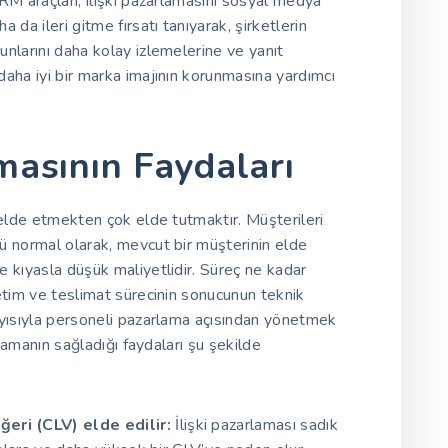
RM araçları, ilişki pazarlamasını sosyal medya
 da ileri gitme fırsatı tanıyarak, şirketlerin
nlarını daha kolay izlemelerine ve yanıt
aha iyi bir marka imajının korunmasına yardımcı
amasının Faydaları
 elde etmekten çok elde tutmaktır. Müşterileri
ü normal olarak, mevcut bir müşterinin elde
 kıyasla düşük maliyetlidir. Süreç ne kadar
etim ve teslimat sürecinin sonucunun teknik
ayısıyla personeli pazarlama açısından yönetmek
rlamanın sağladığı faydaları şu şekilde
eri (CLV) elde edilir:
İlişki pazarlaması sadık