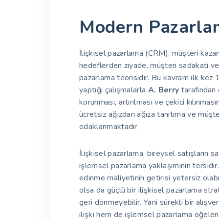
Modern Pazarla
İlişkisel pazarlama (CRM), müşteri kazanı
hedeflerden ziyade, müşteri sadakati ve
pazarlama teorisidir. Bu kavram ilk kez
yaptığı çalışmalarla
A. Berry
tarafından o
korunması, artırılması ve çekici kılınma
ücretsiz ağızdan ağıza tanıtıma ve müşter
odaklanmaktadır.
İlişkisel pazarlama, bireysel satışların 
işlemsel pazarlama yaklaşımının tersidi
edinme maliyetinin getirisi yetersiz olab
olsa da güçlü bir ilişkisel pazarlama st
geri dönmeyebilir. Yani sürekli bir alış
ilişki hem de işlemsel pazarlama öğelerini