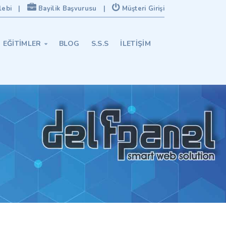
lebi
|
Bayilik Başvurusu
|
Müşteri Girişi
EĞITIMLER
BLOG
S.S.S
İLETIŞIM
