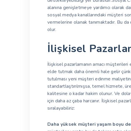
destekleyebildiği yer burasıdır.Sosyal C
alanına genişletmeye yardımcı olarak daha
sosyal medya kanallarındaki müşteri soru
vermelerine olanak tanımaktadır. Bu da d
olur.
İlişkisel Pazarl
İlişkisel pazarlamanın amacı müşterileri
elde tutmak daha önemli hale gelir çünk
tutulması yeni müşteri edinme maliyetine
standartlaştırılmışsa, temel hizmete, ür
kalitesine o kadar hakim olunur. Ve dol
için daha az çaba harcanır. İlişkisel paza
sıralayabiliriz:
Daha yüksek müşteri yaşam boyu değ