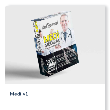
Medi v1