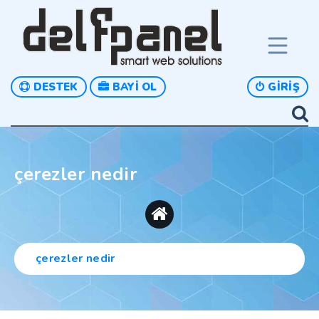
DESTEK
BAYI OL
GIRIŞ
çerezler nedir
çerezler nedir