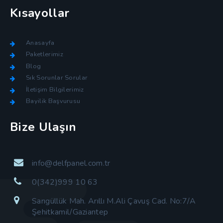
Kısayollar
Anasayfa
Paketlerimiz
Blog
Sık Sorunlar Sorular
İletişim Bilgilerimiz
Bayilik Başvurusu
Bize Ulaşın
info@delfpanel.com.tr
0(342)999 10 63
Sarıgüllük Mah. Arıllı M.Ali Çavuş Cad. No:7/A
Şehitkamil/Gaziantep