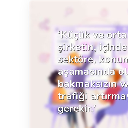
‘Küçük ve orta 
şirketin, için
sektöre, konu
aşamasında ol
bakmaksızın we
trafiği artırm
gerekir.’