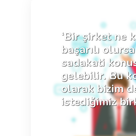
‘Bir şirket ne
başarılı olurs
sadakati kon
gelebilir. Bu 
olarak bizim 
istediğimiz bir