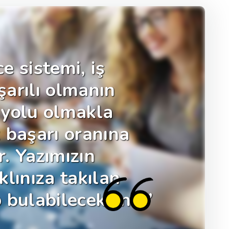
e sistemi, iş
arılı olmanın
r yolu olmakla
 başarı oranına
. Yazımızın
klınıza takılan
 bulabileceksiniz.’