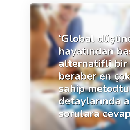
‘Global düşünc
hayatından baş
alternatifli bi
beraber en çok
sahip metodtur
detaylarında a
sorulara cevap