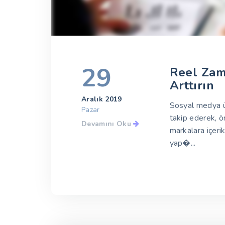
29
Reel Zama
Arttırın
Aralık 2019
Sosyal medya üz
Pazar
takip ederek, ö
Devamını Oku
markalara içerik
yap�...