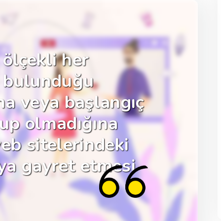
ölçekli her
de bulunduğu
ma veya başlangıç
up olmadığına
b sitelerindeki
Lupu V3
aya gayret etmesi