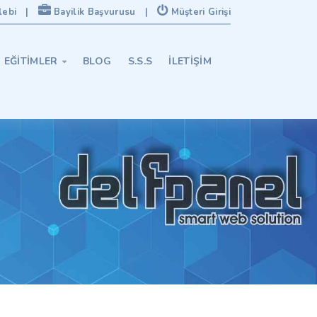
lebi
|
Bayilik Başvurusu
|
Müşteri Girişi
EĞITIMLER
BLOG
S.S.S
İLETIŞIM
