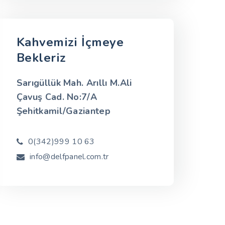
Kahvemizi İçmeye
Bekleriz
Sarıgüllük Mah. Arıllı M.Ali
Çavuş Cad. No:7/A
Şehitkamil/Gaziantep
0(342)999 10 63
info@delfpanel.com.tr