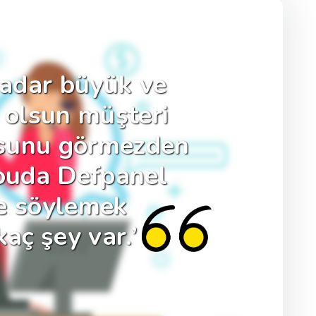
 kadar büyük ve
a olsun müşteri
usunu görmezden
kouda Defpanel
de söylemek
kaç şey var.’