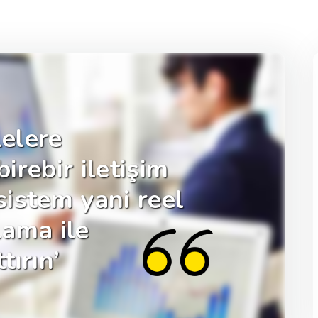
lelere
irebir iletişim
istem yani reel
lama ile
tırın’