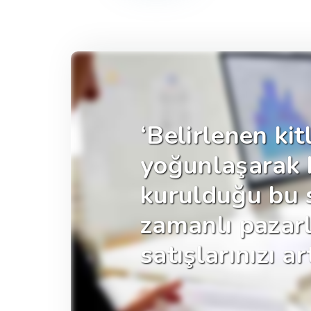
‘Belirlenen kit
yoğunlaşarak b
kurulduğu bu s
zamanlı pazar
satışlarınızı art